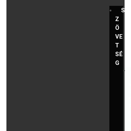
S
Z
Ö
VE
T
SÉ
G
,