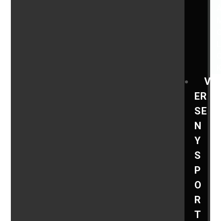
V
ER
SE
N
Y
S
P
O
R
T