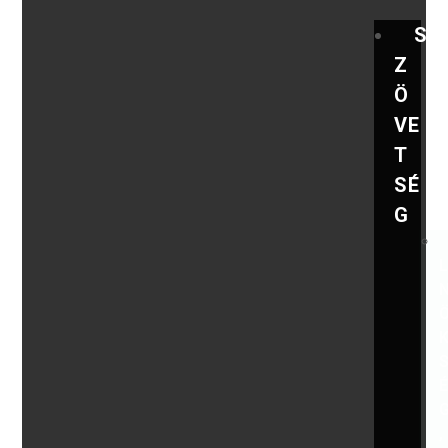
S
Z
Ö
VE
T
SÉ
G
,