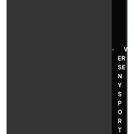
V
ER
SE
N
Y
S
P
O
R
T