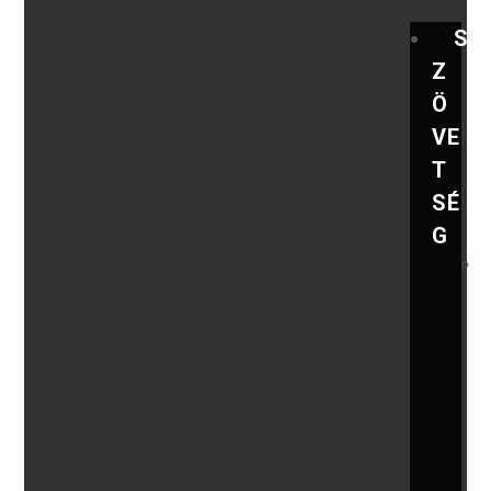
S
Z
Ö
VE
T
SÉ
G
,