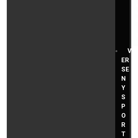
V
ER
SE
N
Y
S
P
O
R
T