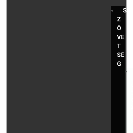
S
Z
Ö
VE
T
SÉ
G
,