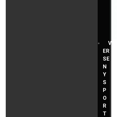
V
ER
SE
N
Y
S
P
O
R
T