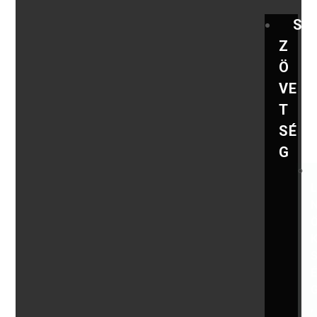
S
Z
Ö
VE
T
SÉ
G
,