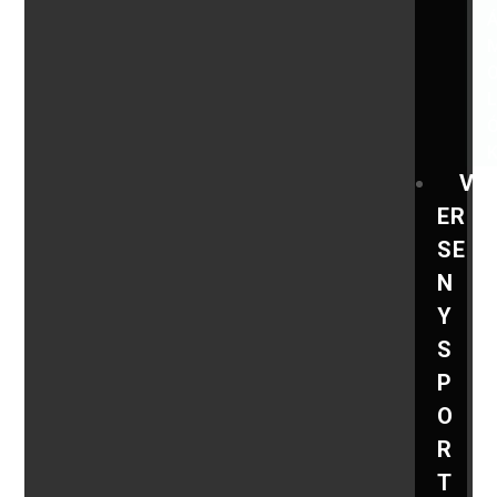
V
ER
SE
N
Y
S
P
O
R
T