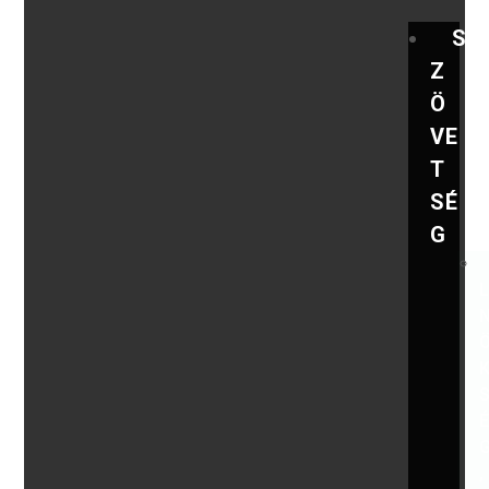
S
Z
Ö
VE
T
SÉ
G
,