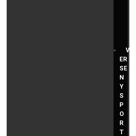
V
ER
SE
N
Y
S
P
O
R
T