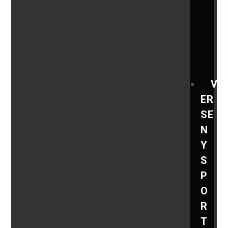
V
ER
SE
N
Y
S
P
O
R
T