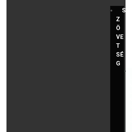
S
Z
Ö
VE
T
SÉ
G
,