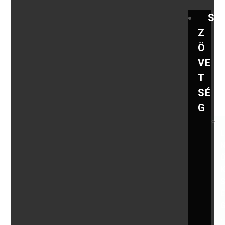
S
Z
Ö
VE
T
SÉ
G
,