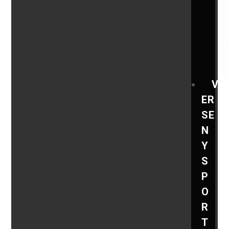
V
ER
SE
N
Y
S
P
O
R
T