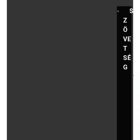
S
Z
Ö
VE
T
SÉ
G
,