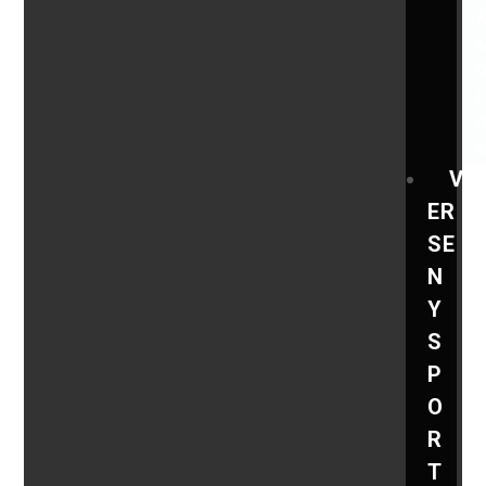
V
ER
SE
N
Y
S
P
O
R
T