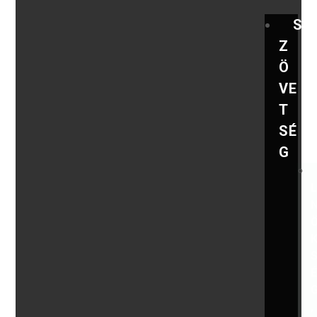
S
Z
Ö
VE
T
SÉ
G
,