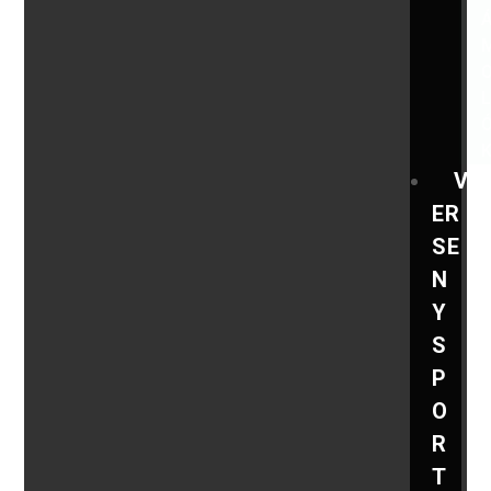
V
ER
SE
N
Y
S
P
O
R
T