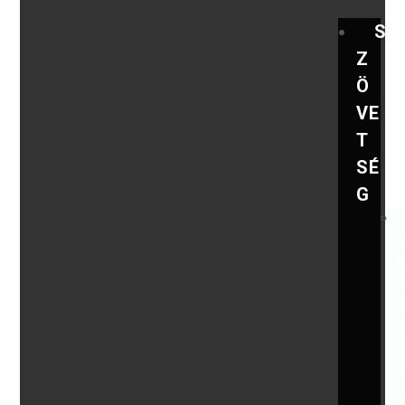
S
Z
Ö
VE
T
SÉ
G
,