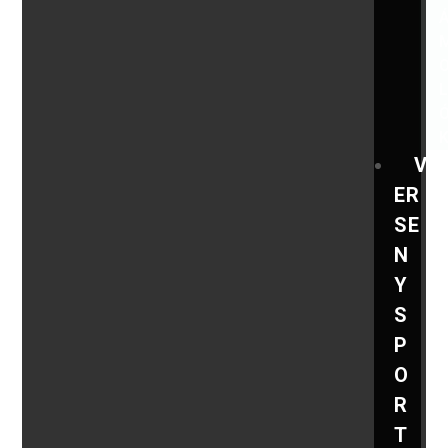
V
ER
SE
N
Y
S
P
O
R
T