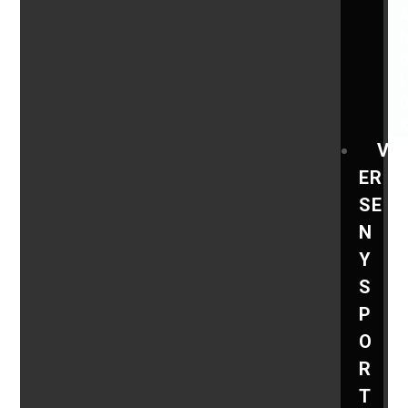
V
ER
SE
N
Y
S
P
O
R
T