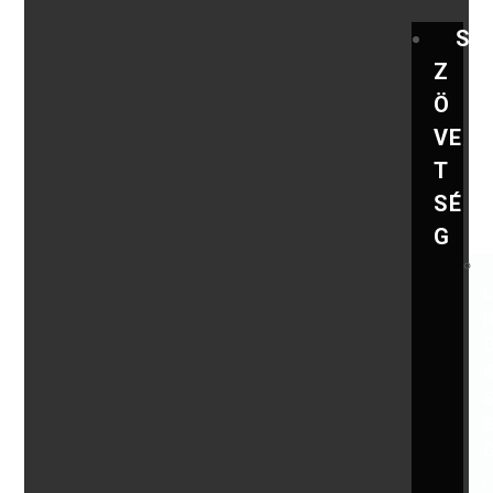
S
Z
Ö
VE
T
SÉ
G
,