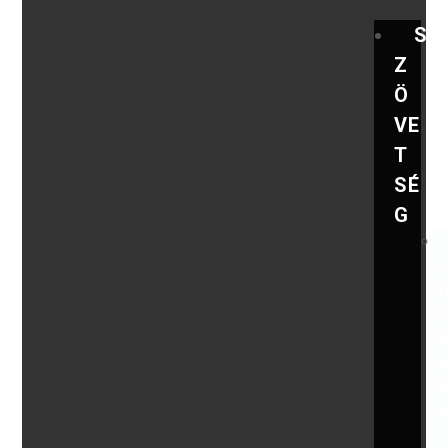
S
Z
Ö
VE
T
SÉ
G
,