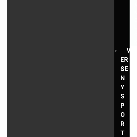
V
ER
SE
N
Y
S
P
O
R
T