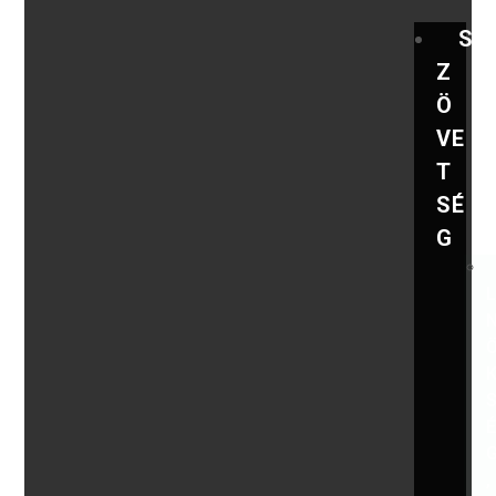
S
Z
Ö
VE
T
SÉ
G
,