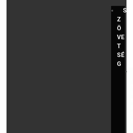
S
Z
Ö
VE
T
SÉ
G
,