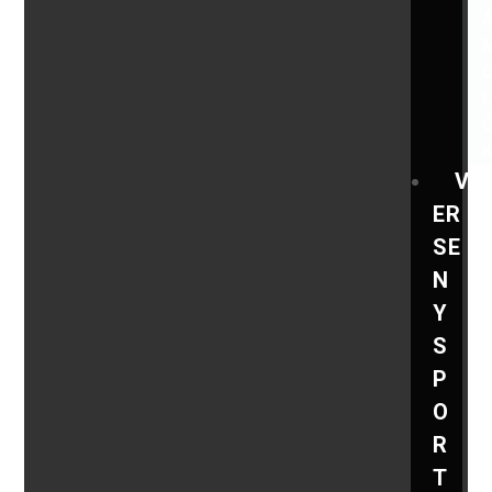
V
ER
SE
N
Y
S
P
O
R
T