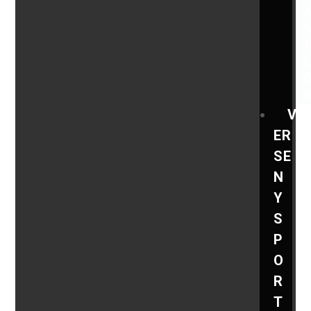
V
ER
SE
N
Y
S
P
O
R
T