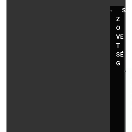
S
Z
Ö
VE
T
SÉ
G
,