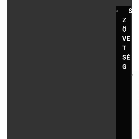
S
Z
Ö
VE
T
SÉ
G
,