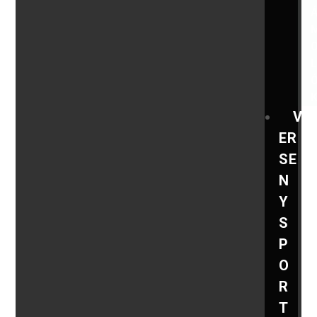
V
ER
SE
N
Y
S
P
O
R
T