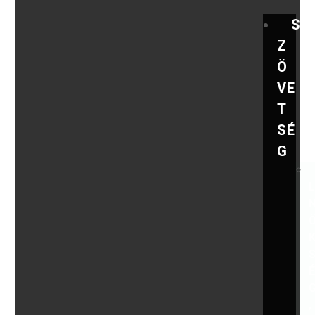
S
Z
Ö
VE
T
SÉ
G
,