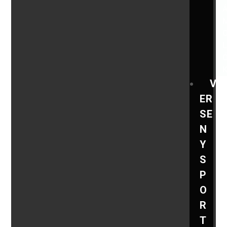
V
ER
SE
N
Y
S
P
O
R
T