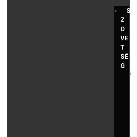
S
Z
Ö
VE
T
SÉ
G
,