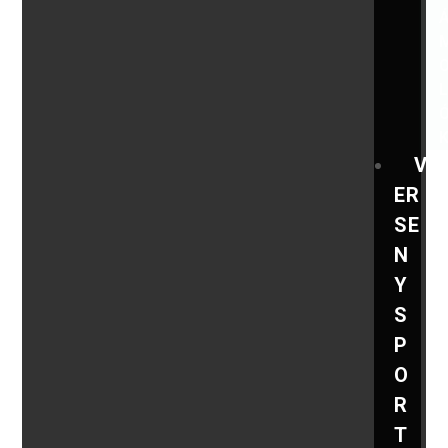
V
ER
SE
N
Y
S
P
O
R
T