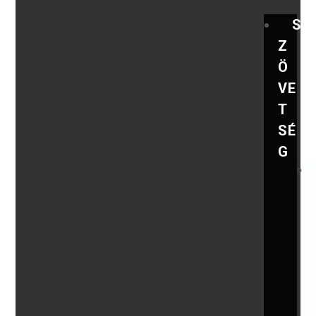
S
Z
Ö
VE
T
SÉ
G
,