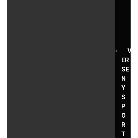
V
ER
SE
N
Y
S
P
O
R
T