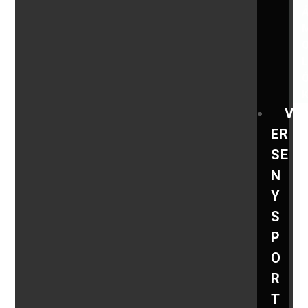
V
ER
SE
N
Y
S
P
O
R
T