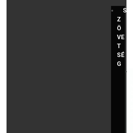
S
Z
Ö
VE
T
SÉ
G
,