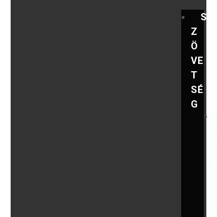
S
Z
Ö
VE
T
SÉ
G
,