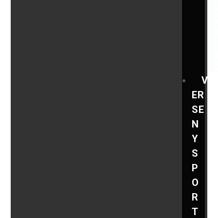
V
ER
SE
N
Y
S
P
O
R
T