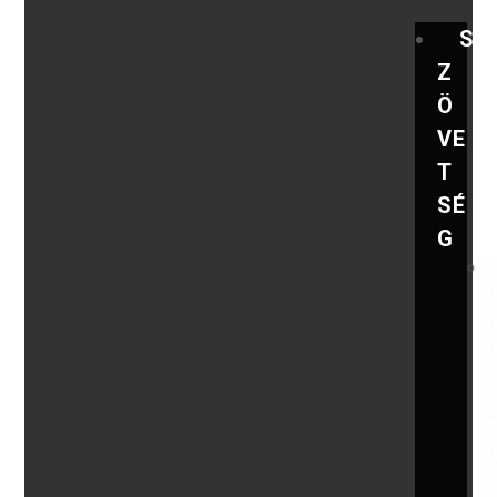
S
Z
Ö
VE
T
SÉ
G
,