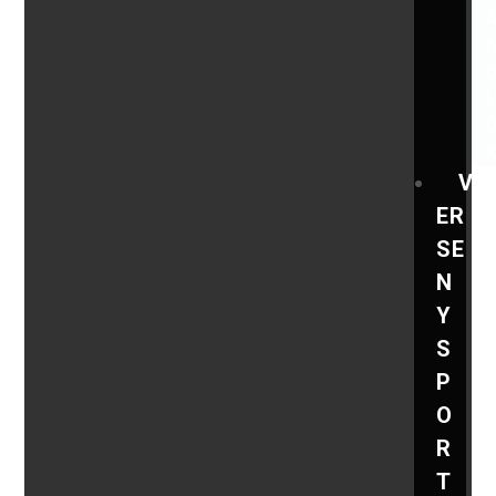
V
ER
SE
N
Y
S
P
O
R
T