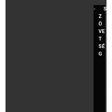
S
Z
Ö
VE
T
SÉ
G
,