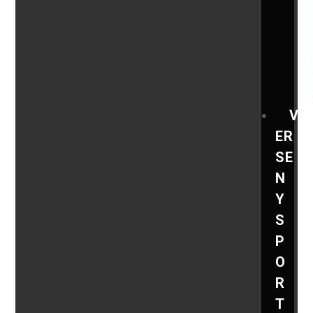
V
ER
SE
N
Y
S
P
O
R
T