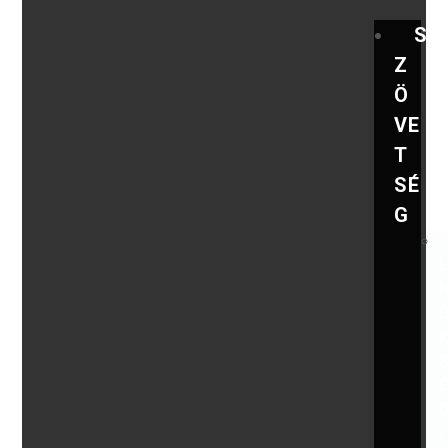
S
Z
Ö
VE
T
SÉ
G
,