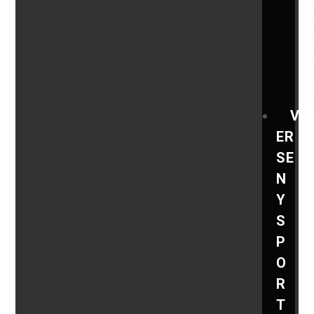
V
ER
SE
N
Y
S
P
O
R
T