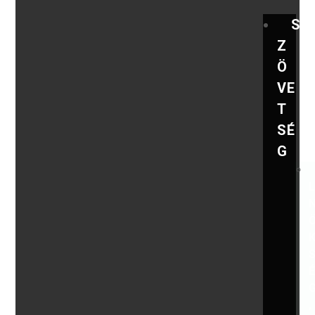
S
Z
Ö
VE
T
SÉ
G
,