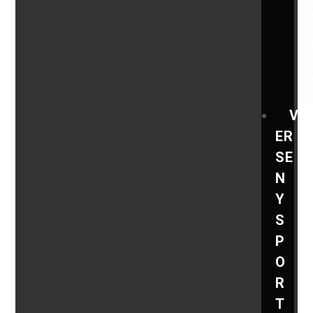
V
ER
SE
N
Y
S
P
O
R
T