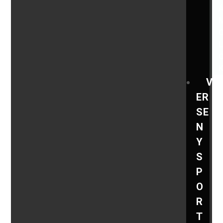
V
ER
SE
N
Y
S
P
O
R
T