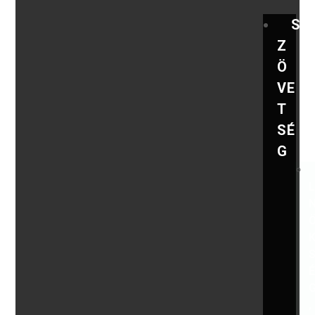
S
Z
Ö
VE
T
SÉ
G
,