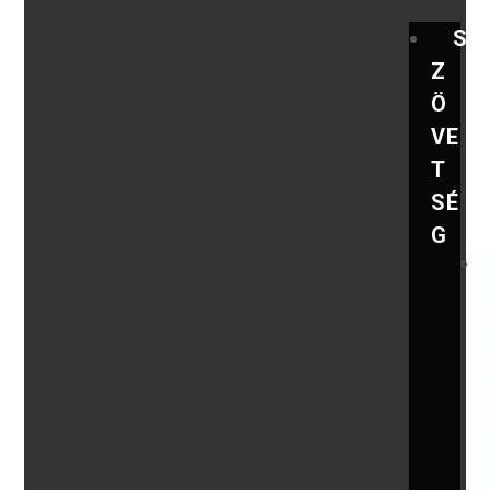
S
Z
Ö
VE
T
SÉ
G
,