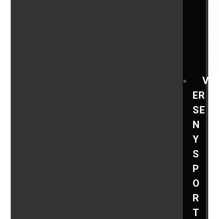
V
ER
SE
N
Y
S
P
O
R
T