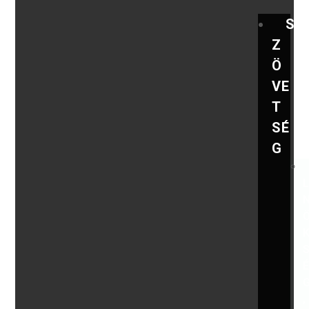
S
Z
Ö
VE
T
SÉ
G
,