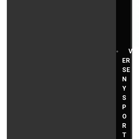
V
ER
SE
N
Y
S
P
O
R
T