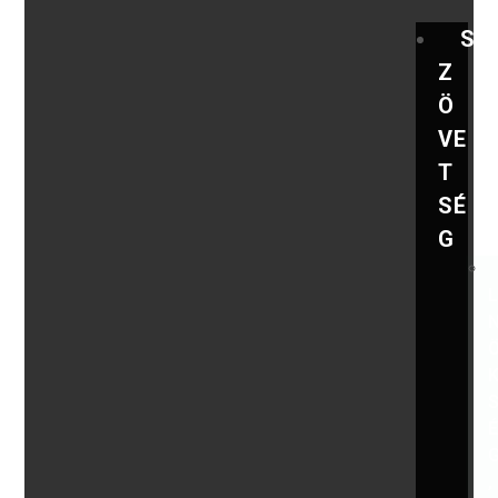
S
Z
Ö
VE
T
SÉ
G
,