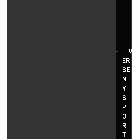
V
ER
SE
N
Y
S
P
O
R
T