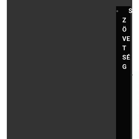
S
Z
Ö
VE
T
SÉ
G
,