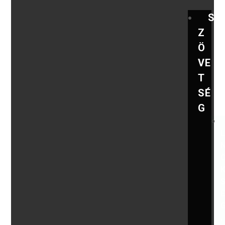
S
Z
Ö
VE
T
SÉ
G
,