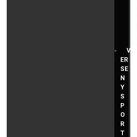
V
ER
SE
N
Y
S
P
O
R
T