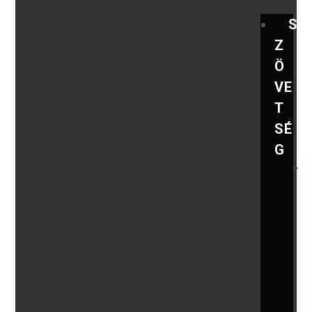
S
Z
Ö
VE
T
SÉ
G
,