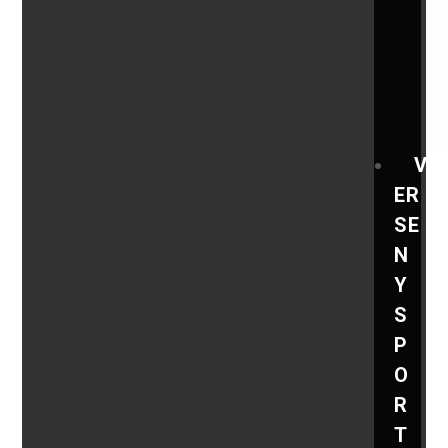
V
ER
SE
N
Y
S
P
O
R
T