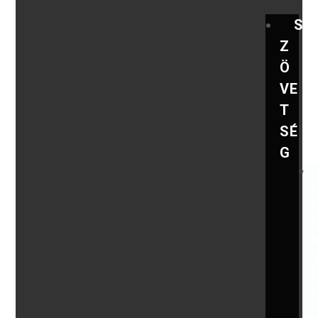
S
Z
Ö
VE
T
SÉ
G
,