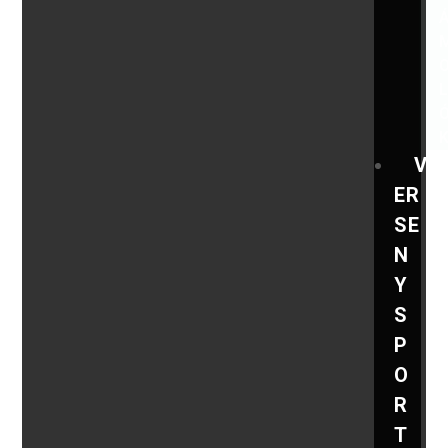
V
ER
SE
N
Y
S
P
O
R
T