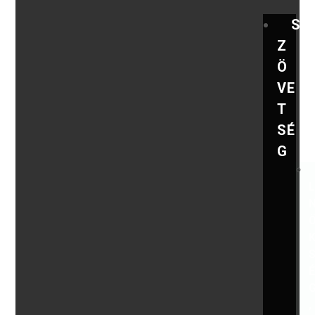
S
Z
Ö
VE
T
SÉ
G
,