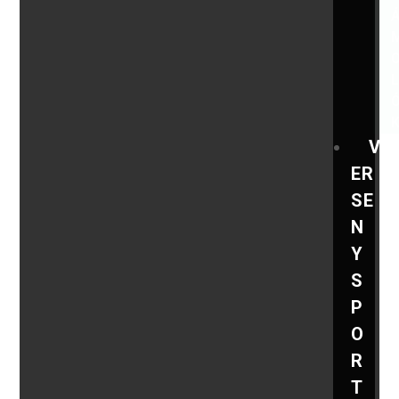
V
ER
SE
N
Y
S
P
O
R
T