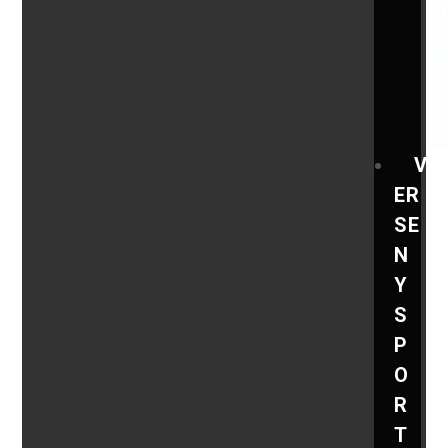
V
ER
SE
N
Y
S
P
O
R
T