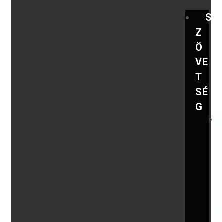
S
Z
Ö
VE
T
SÉ
G
,