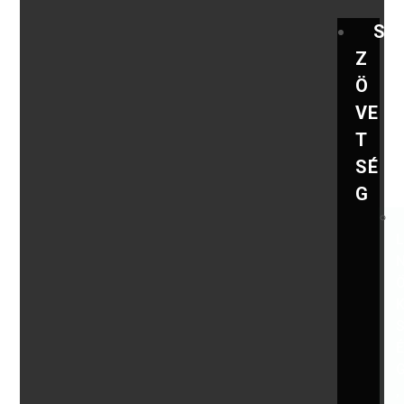
S
Z
Ö
VE
T
SÉ
G
,