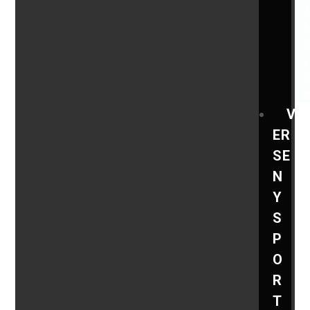
V
ER
SE
N
Y
S
P
O
R
T