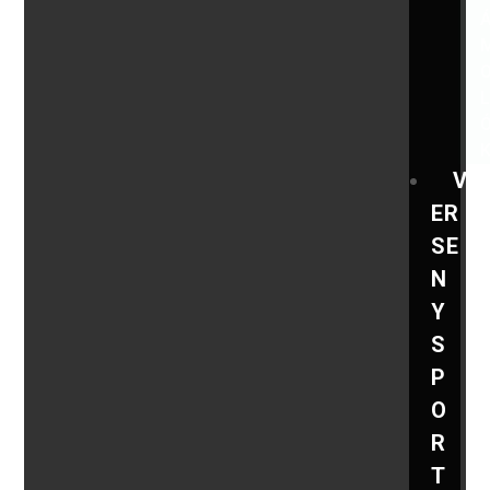
V
ER
SE
N
Y
S
P
O
R
T