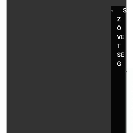
S
Z
Ö
VE
T
SÉ
G
,