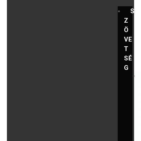
S
Z
Ö
VE
T
SÉ
G
,