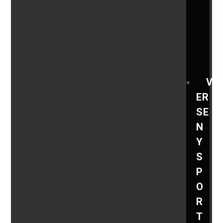
V
ER
SE
N
Y
S
P
O
R
T