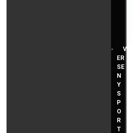
V
ER
SE
N
Y
S
P
O
R
T