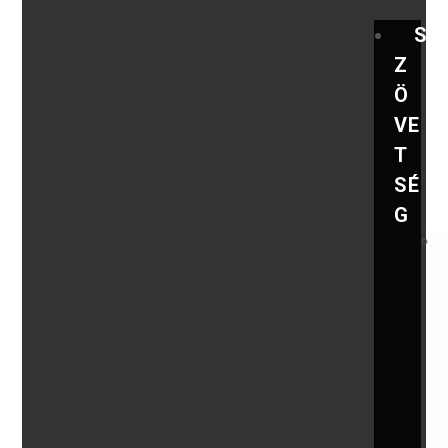
S
Z
Ö
VE
T
SÉ
G
,