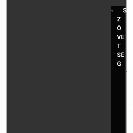
S
Z
Ö
VE
T
SÉ
G
,