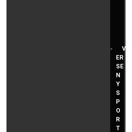
V
ER
SE
N
Y
S
P
O
R
T