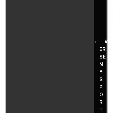
V
ER
SE
N
Y
S
P
O
R
T