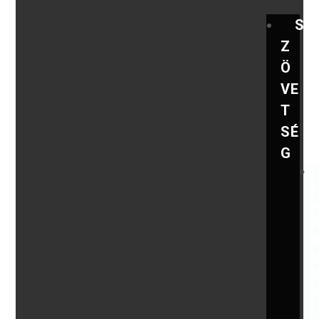
S
Z
Ö
VE
T
SÉ
G
,