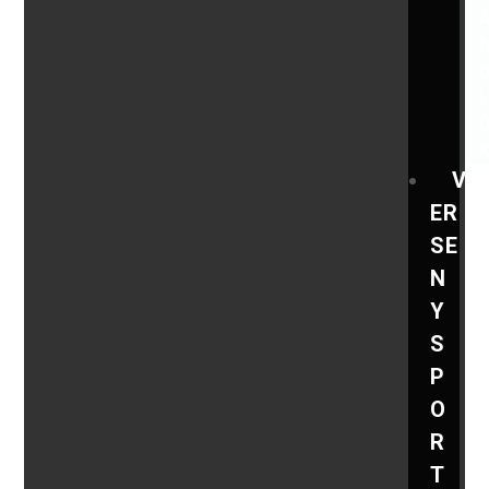
V
ER
SE
N
Y
S
P
O
R
T