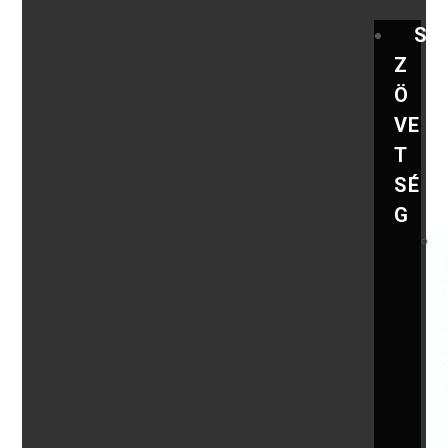
S
Z
Ö
VE
T
SÉ
G
,