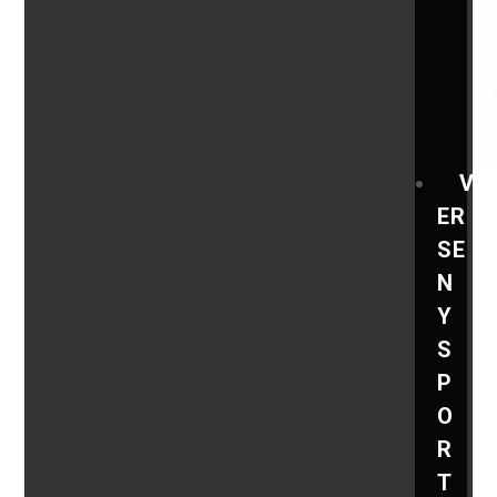
V
ER
SE
N
Y
S
P
O
R
T