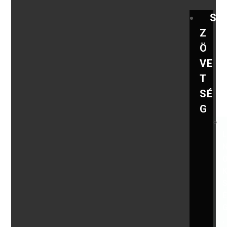
S
Z
Ö
VE
T
SÉ
G
,