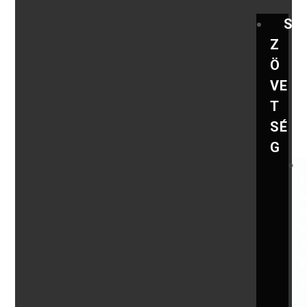
S
Z
Ö
VE
T
SÉ
G
,