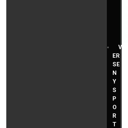
V
ER
SE
N
Y
S
P
O
R
T