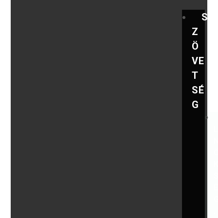
S
Z
Ö
VE
T
SÉ
G
,