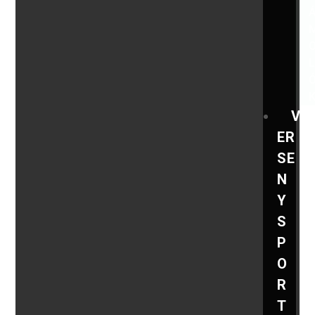
V
ER
SE
N
Y
S
P
O
R
T