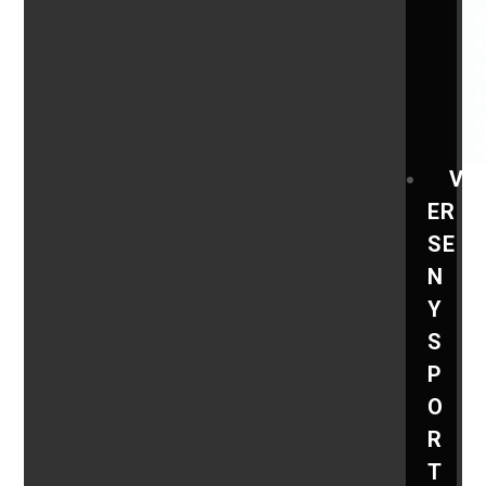
V
ER
SE
N
Y
S
P
O
R
T