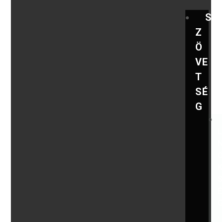
S
Z
Ö
VE
T
SÉ
G
,