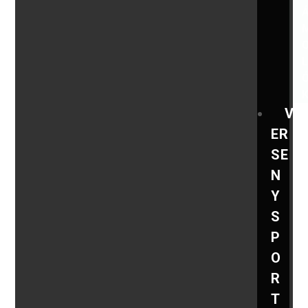
V
ER
SE
N
Y
S
P
O
R
T