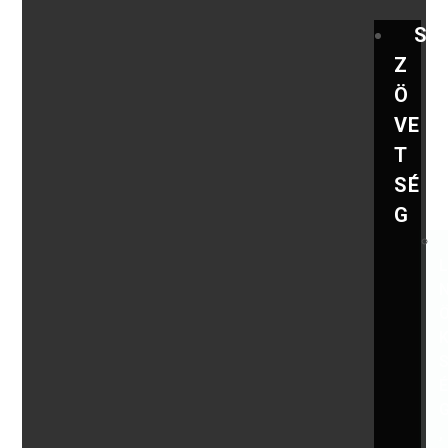
S
Z
Ö
VE
T
SÉ
G
,