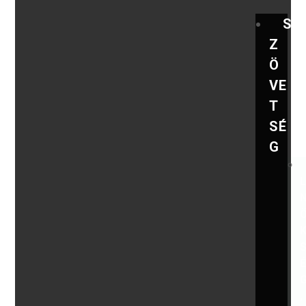
S
Z
Ö
VE
T
SÉ
G
,