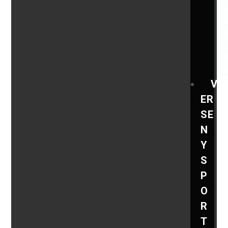
V
ER
SE
N
Y
S
P
O
R
T