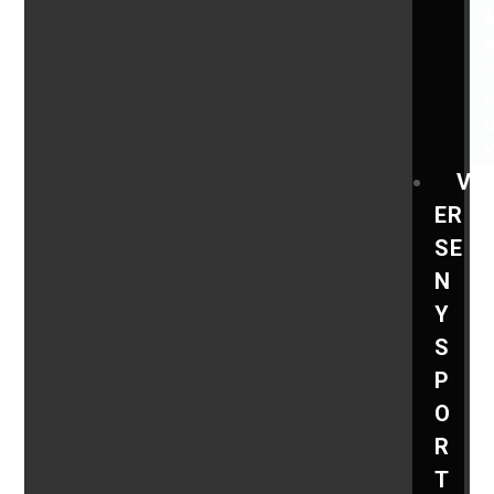
V
ER
SE
N
Y
S
P
O
R
T