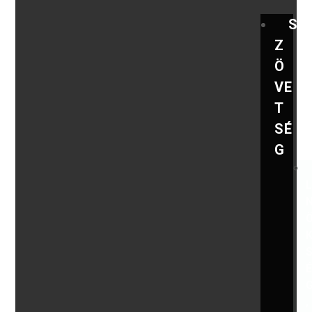
S
Z
Ö
VE
T
SÉ
G
,